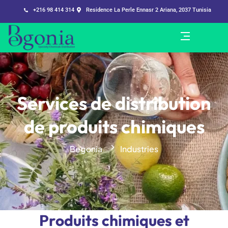
+216 98 414 314
Residence La Perle Ennasr 2 Ariana, 2037 Tunisia
Services de distribution
de produits chimiques
Begonia
Industries
P
r
o
d
u
i
t
s
c
h
i
m
i
q
u
e
s
e
t