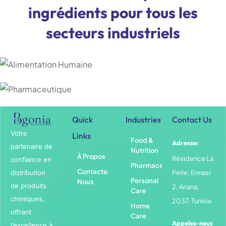
i
n
g
r
é
d
i
e
n
t
s
p
o
u
r
t
o
u
s
l
e
s
s
e
c
t
e
u
r
s
i
n
d
u
s
t
r
i
e
l
s
Quick
Industries
Contact Us
Votre
Links
Food &
Adresse:
partenaire de
Nutrition
À Propos
Résidence La
confiance en
Pharmaceuticals
Contactez-
distribution
Perle, Ennasr
Personal
Nous
de produits
2, Ariana,
Care
chimiques,
2037, Tunisie
Home
offrant
Care
Appelez-nous
l’excellence à