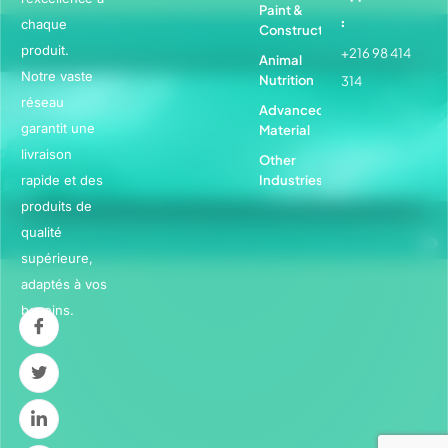
Paint &
:
chaque
Construction
produit.
+216 98 414
Animal
Notre vaste
Nutrition
314
réseau
Advanced
garantit une
Material
livraison
Other
rapide et des
Industries
produits de
qualité
supérieure,
adaptés à vos
besoins.