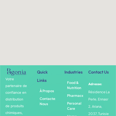
Quick
Industries
Contact Us
Votre
Links
Food &
Adresse:
partenaire de
Nutrition
À Propos
Résidence La
confiance en
Pharmaceuticals
Contactez-
distribution
Perle, Ennasr
Personal
Nous
de produits
2, Ariana,
Care
chimiques,
2037, Tunisie