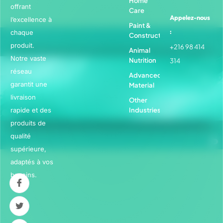
Home
offrant
Care
Appelez-nous
l’excellence à
Paint &
:
chaque
Construction
produit.
+216 98 414
Animal
Notre vaste
Nutrition
314
réseau
Advanced
garantit une
Material
livraison
Other
rapide et des
Industries
produits de
qualité
supérieure,
adaptés à vos
besoins.