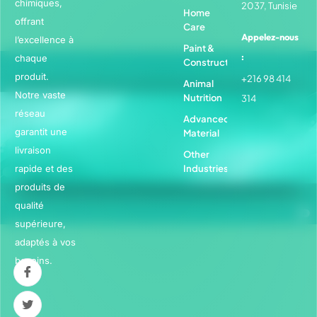
chimiques,
2037, Tunisie
Home
offrant
Care
Appelez-nous
l’excellence à
Paint &
:
chaque
Construction
produit.
+216 98 414
Animal
Notre vaste
Nutrition
314
réseau
Advanced
garantit une
Material
livraison
Other
rapide et des
Industries
produits de
qualité
supérieure,
adaptés à vos
besoins.