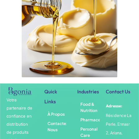
Quick
Industries
Contact Us
Votre
Links
Food &
Adresse:
partenaire de
Nutrition
À Propos
Résidence La
confiance en
Pharmaceuticals
Contactez-
distribution
Perle, Ennasr
Personal
Nous
de produits
2, Ariana,
Care