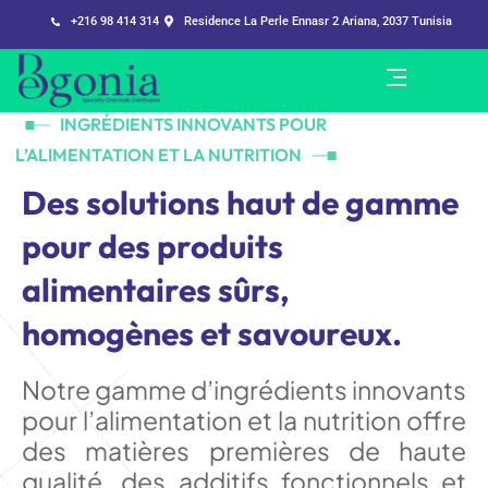
+216 98 414 314
Residence La Perle Ennasr 2 Ariana, 2037 Tunisia
INGRÉDIENTS INNOVANTS POUR
L’ALIMENTATION ET LA NUTRITION
D
e
s
s
o
l
u
t
i
o
n
s
h
a
u
t
d
e
g
a
m
m
e
p
o
u
r
d
e
s
p
r
o
d
u
i
t
s
a
l
i
m
e
n
t
a
i
r
e
s
s
û
r
s
,
h
o
m
o
g
è
n
e
s
e
t
s
a
v
o
u
r
e
u
x
.
Notre gamme d’ingrédients innovants
pour l’alimentation et la nutrition offre
des matières premières de haute
qualité, des additifs fonctionnels et